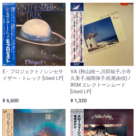
E・プロジェクト / シンセサ
V.A. (秋山純一,川田祐子,小寺
イザー・トレック [Used LP]
久美子,福岡保子,松尾由佳) /
BGM エレクトーンムード
[Used LP]
¥ 6,600
¥ 1,320