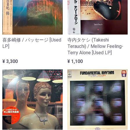
喜多嶋修 / パッセージ [Used
寺内タケシ (Takeshi
LP]
Terauchi) / Mellow Feeling-
Terry Alone [Used LP]
¥ 3,300
¥ 1,100