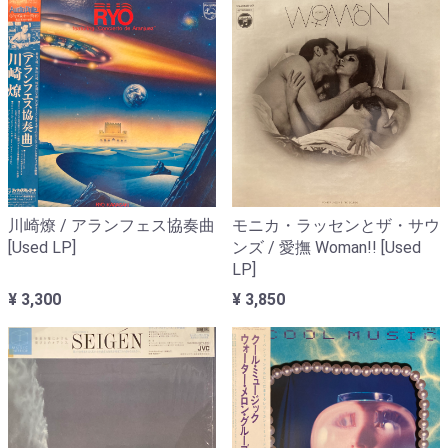
川崎燎 / アランフェス協奏曲
モニカ・ラッセンとザ・サウ
[Used LP]
ンズ / 愛撫 Woman!! [Used
LP]
¥ 3,300
¥ 3,850