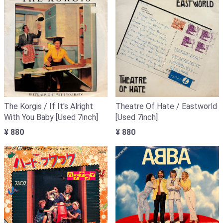
The Korgis / If It's Alright
Theatre Of Hate / Eastworld
With You Baby [Used 7inch]
[Used 7inch]
¥ 880
¥ 880