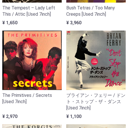
The Tempest – Lady Left
Bush Tetras / Too Many
This / Attic [Used 7inch]
Creeps [Used 7inch]
¥ 1,650
¥ 3,960
The Primitives / Secrets
ブライアン・フェリー / ドン
[Used 7inch]
ト・ストップ・ザ・ダンス
[Used 7inch]
¥ 2,970
¥ 1,100