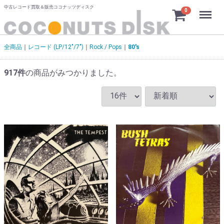
中古レコード買取＆販売ココナッツディスク
Menu
0
全商品
レコード (LP/12"/7")
Rock / Pops
80's
917
件
の商品がみつかりました。