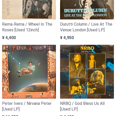
Rema-Rema / Wheel In The
Durutti Column / Live At The
Roses [Used 12inch]
Venue London [Used LP]
¥ 4,400
¥ 4,950
Peter Ivers / Nirvana Peter
NRBQ / God Bless Us All
[Used LP]
[Used LP]