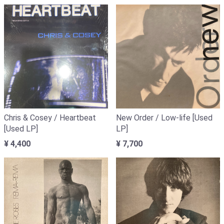
Chris & Cosey / Heartbeat
New Order / Low-life [Used
[Used LP]
LP]
¥ 4,400
¥ 7,700