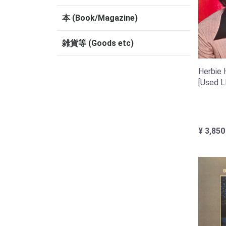
本 (Book/Magazine)
雑貨等 (Goods etc)
Herbie 
[Used L
¥ 3,850