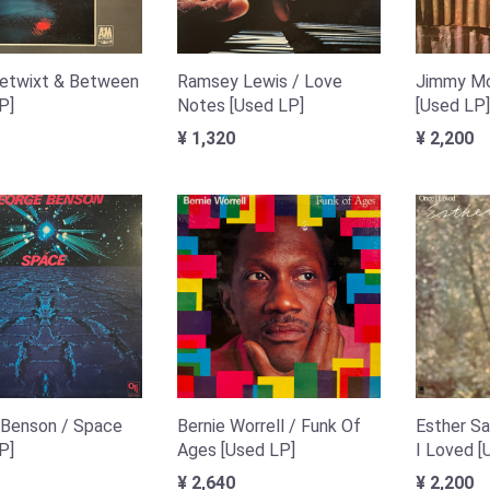
etwixt & Between
Ramsey Lewis / Love
Jimmy McC
P]
Notes [Used LP]
[Used LP]
¥ 1,320
¥ 2,200
 Benson / Space
Bernie Worrell / Funk Of
Esther Sa
P]
Ages [Used LP]
I Loved [
¥ 2,640
¥ 2,200