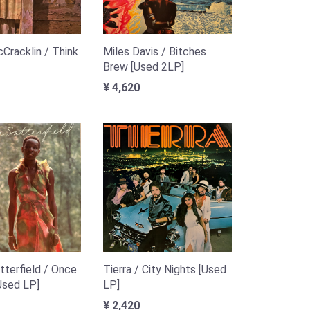
racklin / Think
Miles Davis / Bitches
Brew [Used 2LP]
¥ 4,620
tterfield / Once
Tierra / City Nights [Used
Used LP]
LP]
¥ 2,420