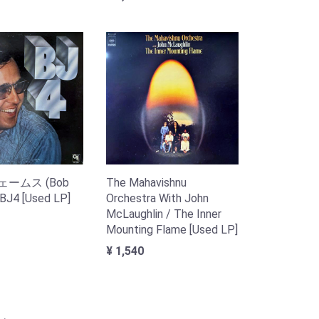
ームス (Bob
The Mahavishnu
 BJ4 [Used LP]
Orchestra With John
McLaughlin / The Inner
Mounting Flame [Used LP]
¥ 1,540