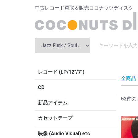
中古レコード買取＆販売ココナッツディスク
レコード (LP/12"/7")
全商品
CD
52
件
の
新品アイテム
カセットテープ
映像 (Audio Visual) etc