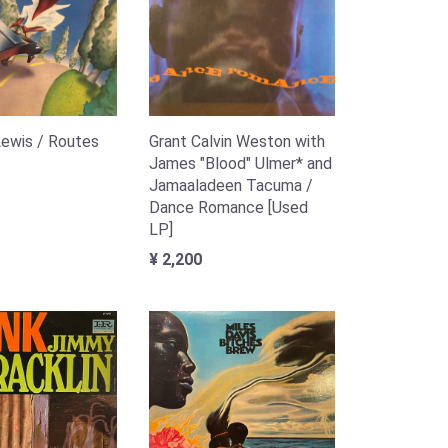
ewis / Routes
Grant Calvin Weston with
James "Blood" Ulmer* and
Jamaaladeen Tacuma /
Dance Romance [Used
LP]
¥ 2,200