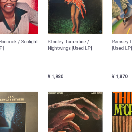
Hancock ‎/ Sunlight
Stanley Turrentine /
Ramsey L
P]
Nightwings [Used LP]
[Used LP]
¥ 1,980
¥ 1,870