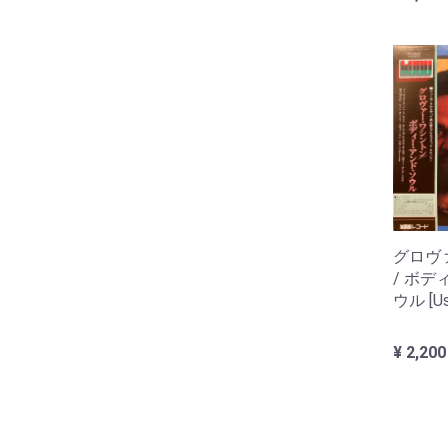
グロヴ
/ ボ
ウル [Us
¥ 2,200