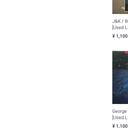
J&K / B
[Used L
¥ 1,100
George
[Used L
¥ 1,100