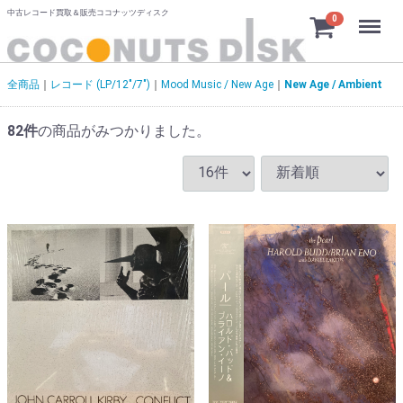
中古レコード買取＆販売ココナッツディスク
Menu
0
全商品
レコード (LP/12"/7")
Mood Music / New Age
New Age / Ambient
82
件
の商品がみつかりました。