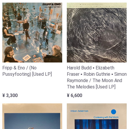
Fripp & Eno / (No
Harold Budd ▪ Elizabeth
Pussyfooting) [Used LP]
Fraser ▪ Robin Guthrie ▪ Simon
Raymonde / The Moon And
The Melodies [Used LP]
¥ 3,300
¥ 6,600