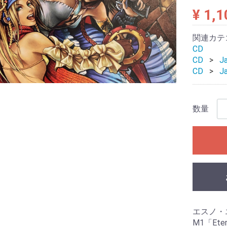
¥ 1,1
関連カテ
CD
CD
J
CD
J
数量
エスノ・
M1「Etern