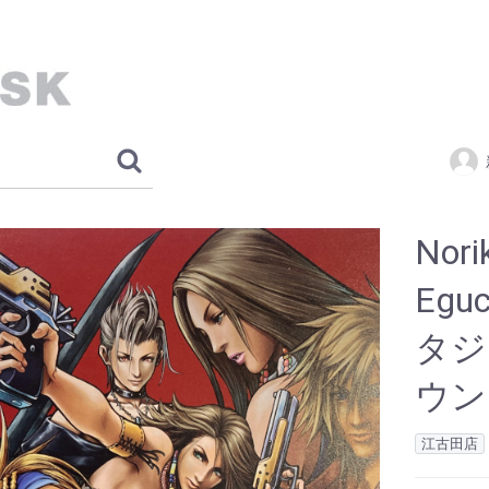
Nori
Eg
タジ
ウンド
江古田店