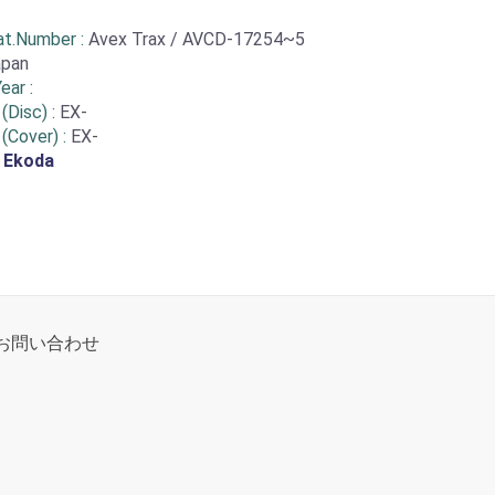
at.Number :
Avex Trax / AVCD-17254~5
apan
ear :
(Disc) :
EX-
 (Cover) :
EX-
:
Ekoda
お問い合わせ